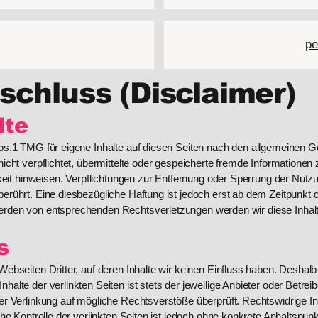
s
pe
chluss (Disclaimer)
lte
bs.1 TMG für eigene Inhalte auf diesen Seiten nach den allgemeinen G
nicht verpflichtet, übermittelte oder gespeicherte fremde Informatio
gkeit hinweisen. Verpflichtungen zur Entfernung oder Sperrung der Nut
erührt. Eine diesbezügliche Haftung ist jedoch erst ab dem Zeitpunkt 
erden von entsprechenden Rechtsverletzungen werden wir diese Inhal
s
ebseiten Dritter, auf deren Inhalte wir keinen Einfluss haben. Deshalb
lte der verlinkten Seiten ist stets der jeweilige Anbieter oder Betreib
er Verlinkung auf mögliche Rechtsverstöße überprüft. Rechtswidrige I
che Kontrolle der verlinkten Seiten ist jedoch ohne konkrete Anhaltspun